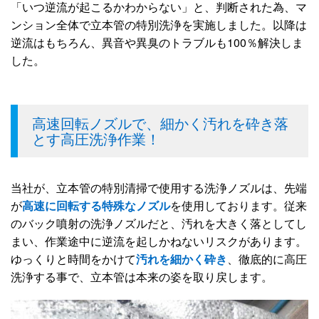
「いつ逆流が起こるかわからない」と、判断された為、マ
ンション全体で立本管の特別洗浄を実施しました。以降は
逆流はもちろん、異音や異臭のトラブルも100％解決しま
した。
高速回転ノズルで、細かく汚れを砕き落
とす高圧洗浄作業！
当社が、立本管の特別清掃で使用する洗浄ノズルは、先端
が
高速に回転する特殊なノズル
を使用しております。従来
のバック噴射の洗浄ノズルだと、汚れを大きく落としてし
まい、作業途中に逆流を起しかねないリスクがあります。
ゆっくりと時間をかけて
汚れを細かく砕き
、徹底的に高圧
洗浄する事で、立本管は本来の姿を取り戻します。