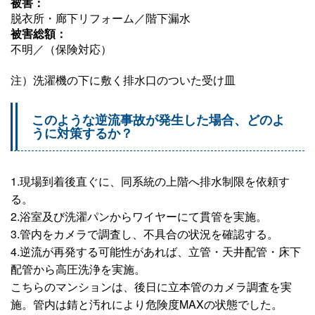
被害：
脱衣所・廊下リフォーム／階下漏水
被害総額：
不明／（保険対応）
注）洗濯機の下に敷く排水口のついた受け皿
このような逆流事故が発生した場合、どのよ
うに対策するか？
1.現場到着後直ぐに、同系統の上階へ排水制限を依頼す
る。
2.浴室及び洗濯パンからワイヤーにて貫管を実施。
3.管内をカメラで調査し、不具合の状況を確認する。
4.逆流が再発する可能性があれば、立管・天井配管・床下
配管から高圧洗浄を実施。
こちらのマンションは、後日に立本管のカメラ調査を実
施。管内は錆と汚れにより危険度MAXの状態でした。