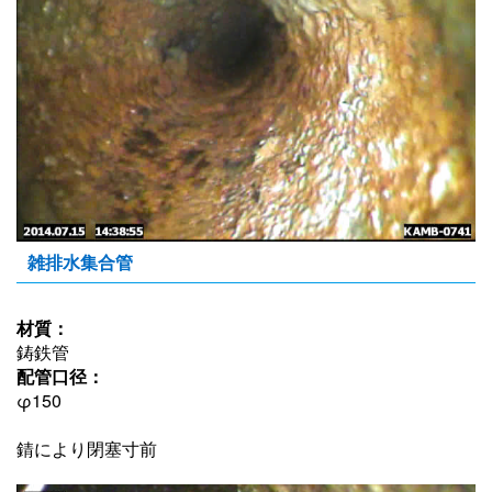
雑排水集合管
材質：
鋳鉄管
配管口径：
φ150
錆により閉塞寸前